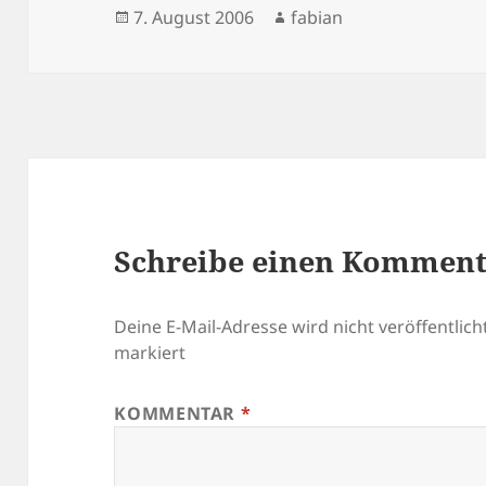
Veröffentlicht
Autor
7. August 2006
fabian
am
Schreibe einen Kommen
Deine E-Mail-Adresse wird nicht veröffentlicht
markiert
KOMMENTAR
*