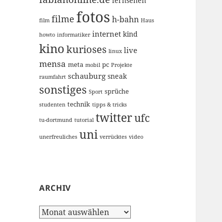
fernsehen
fotos
filme
h-bahn
film
Haus
internet
kind
howto
informatiker
kino
kurioses
live
linux
mensa
meta
pc
mobil
Projekte
schauburg
sneak
raumfahrt
sonstiges
sprüche
Sport
technik
studenten
tipps & tricks
twitter
ufc
tu-dortmund
tutorial
uni
unerfreuliches
verrücktes
video
ARCHIV
Archiv