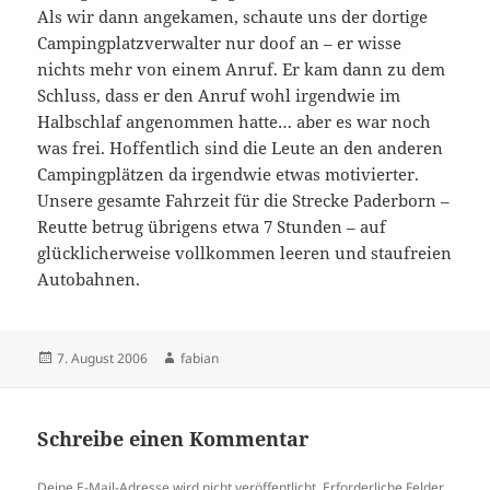
Als wir dann angekamen, schaute uns der dortige
Campingplatzverwalter nur doof an – er wisse
nichts mehr von einem Anruf. Er kam dann zu dem
Schluss, dass er den Anruf wohl irgendwie im
Halbschlaf angenommen hatte… aber es war noch
was frei. Hoffentlich sind die Leute an den anderen
Campingplätzen da irgendwie etwas motivierter.
Unsere gesamte Fahrzeit für die Strecke Paderborn –
Reutte betrug übrigens etwa 7 Stunden – auf
glücklicherweise vollkommen leeren und staufreien
Autobahnen.
Veröffentlicht
Autor
7. August 2006
fabian
am
Schreibe einen Kommentar
Deine E-Mail-Adresse wird nicht veröffentlicht.
Erforderliche Felder