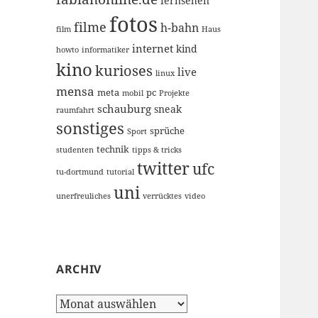
fernsehen
fotos
filme
h-bahn
film
Haus
internet
kind
howto
informatiker
kino
kurioses
live
linux
mensa
meta
pc
mobil
Projekte
schauburg
sneak
raumfahrt
sonstiges
sprüche
Sport
technik
studenten
tipps & tricks
twitter
ufc
tu-dortmund
tutorial
uni
unerfreuliches
verrücktes
video
ARCHIV
Archiv