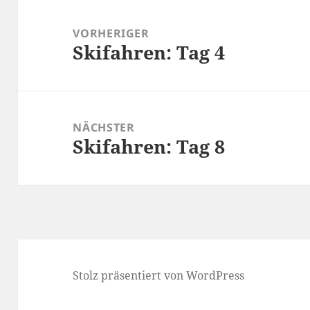
Beitragsnavigation
VORHERIGER
Skifahren: Tag 4
Vorheriger
Beitrag:
NÄCHSTER
Skifahren: Tag 8
Nächster
Beitrag:
Stolz präsentiert von WordPress