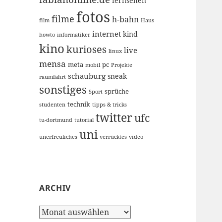
fernsehen
fotos
filme
h-bahn
film
Haus
internet
kind
howto
informatiker
kino
kurioses
live
linux
mensa
meta
pc
mobil
Projekte
schauburg
sneak
raumfahrt
sonstiges
sprüche
Sport
technik
studenten
tipps & tricks
twitter
ufc
tu-dortmund
tutorial
uni
unerfreuliches
verrücktes
video
ARCHIV
Archiv