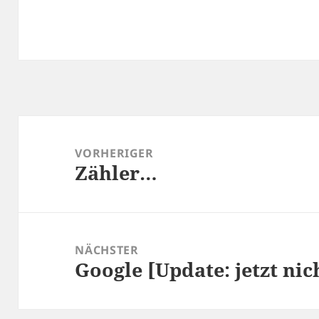
Beitragsnavigation
VORHERIGER
Zähler…
Vorheriger
Beitrag:
NÄCHSTER
Google [Update: jetzt ni
Nächster
Beitrag: