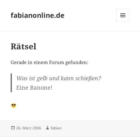
fabianonline.de
MENÜ
UND
WIDGETS
Rätsel
Gerade in einem Forum gefunden:
Was ist gelb und kann schießen?
Eine Banone!
Veröffentlicht
Autor
26. März 2006
fabian
am