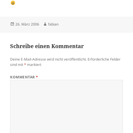
Veröffentlicht
Autor
26. März 2006
fabian
am
Schreibe einen Kommentar
Deine E-Mail-Adresse wird nicht veröffentlicht.
Erforderliche Felder
sind mit
*
markiert
KOMMENTAR
*