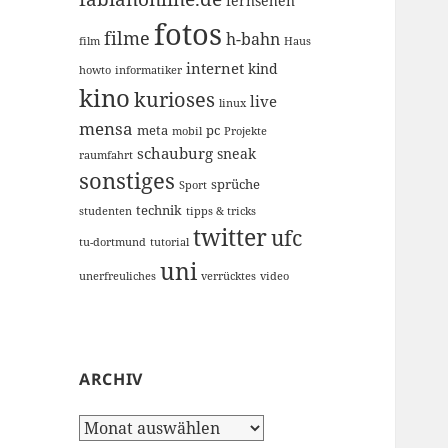
fernsehen
fotos
filme
h-bahn
film
Haus
internet
kind
howto
informatiker
kino
kurioses
live
linux
mensa
meta
pc
mobil
Projekte
schauburg
sneak
raumfahrt
sonstiges
sprüche
Sport
technik
studenten
tipps & tricks
twitter
ufc
tu-dortmund
tutorial
uni
unerfreuliches
verrücktes
video
ARCHIV
Archiv