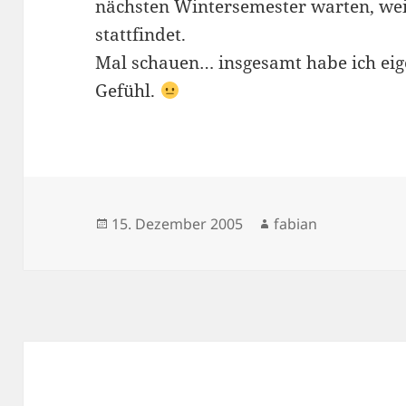
nächsten Wintersemester warten, wei
stattfindet.
Mal schauen… insgesamt habe ich eige
Gefühl.
Veröffentlicht
Autor
15. Dezember 2005
fabian
am