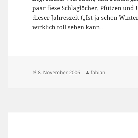
paar fiese Schlaglöcher, Pfützen und
dieser Jahreszeit („Ist ja schon Wint
wirklich toll sehen kann…
Veröffentlicht
Autor
8. November 2006
fabian
am