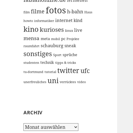
fernsehen
fotos
filme
h-bahn
film
Haus
internet
kind
howto
informatiker
kino
kurioses
live
linux
mensa
meta
pc
mobil
Projekte
schauburg
sneak
raumfahrt
sonstiges
sprüche
Sport
technik
studenten
tipps & tricks
twitter
ufc
tu-dortmund
tutorial
uni
unerfreuliches
verrücktes
video
ARCHIV
Archiv