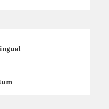
lingual
atum