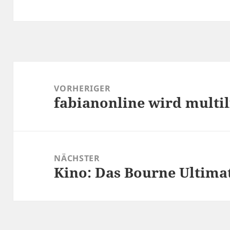
Beitragsnavigation
VORHERIGER
fabianonline wird multi
Vorheriger
Beitrag:
NÄCHSTER
Kino: Das Bourne Ultim
Nächster
Beitrag: