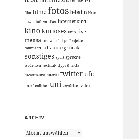
fernsehen
fotos
filme
h-bahn
film
Haus
internet
kind
howto
informatiker
kino
kurioses
live
linux
mensa
meta
pc
mobil
Projekte
schauburg
sneak
raumfahrt
sonstiges
sprüche
Sport
technik
studenten
tipps & tricks
twitter
ufc
tu-dortmund
tutorial
uni
unerfreuliches
verrücktes
video
ARCHIV
Archiv