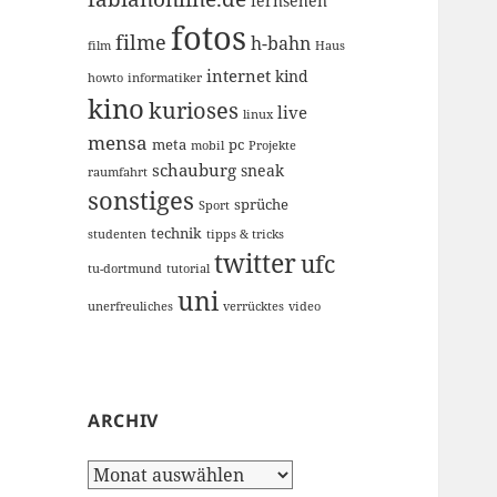
fernsehen
fotos
filme
h-bahn
film
Haus
internet
kind
howto
informatiker
kino
kurioses
live
linux
mensa
meta
pc
mobil
Projekte
schauburg
sneak
raumfahrt
sonstiges
sprüche
Sport
technik
studenten
tipps & tricks
twitter
ufc
tu-dortmund
tutorial
uni
unerfreuliches
verrücktes
video
ARCHIV
Archiv