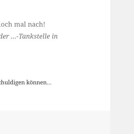
doch mal nach!
der …-Tankstelle in
schuldigen können…