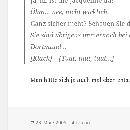
Ja, hi, ist die Jacqueline da?
Öhm… nee, nicht wirklich.
Ganz sicher nicht? Schauen Sie 
Sie sind übrigens immernoch bei 
Dortmund…
[Klack] – [Tuut, tuut, tuut…]
Man hätte sich ja auch mal eben ent
Veröffentlicht
Autor
23. März 2006
fabian
am