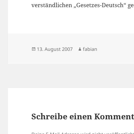
verständlichen „Gesetzes-Deutsch“ ge
Veröffentlicht
Autor
13. August 2007
fabian
am
Schreibe einen Kommen