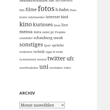
fernsehen
fotos
filme
h-bahn
film
Haus
internet
kind
howto
informatiker
kino
kurioses
live
linux
mensa
meta
pc
mobil
Projekte
schauburg
sneak
raumfahrt
sonstiges
sprüche
Sport
technik
studenten
tipps & tricks
twitter
ufc
tu-dortmund
tutorial
uni
unerfreuliches
verrücktes
video
ARCHIV
Archiv