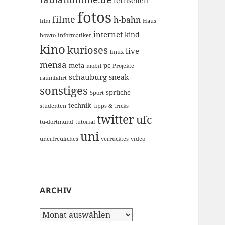
fernsehen
fotos
filme
h-bahn
film
Haus
internet
kind
howto
informatiker
kino
kurioses
live
linux
mensa
meta
pc
mobil
Projekte
schauburg
sneak
raumfahrt
sonstiges
sprüche
Sport
technik
studenten
tipps & tricks
twitter
ufc
tu-dortmund
tutorial
uni
unerfreuliches
verrücktes
video
ARCHIV
Archiv