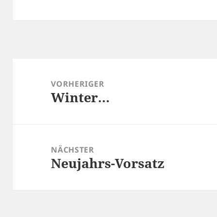
Beitragsnavigation
VORHERIGER
Winter…
Vorheriger
Beitrag:
NÄCHSTER
Neujahrs-Vorsatz
Nächster
Beitrag: