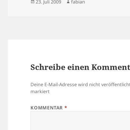
Veröffentlicht
Autor
23. Juli 2009
fabian
am
Schreibe einen Kommen
Deine E-Mail-Adresse wird nicht veröffentlicht
markiert
KOMMENTAR
*