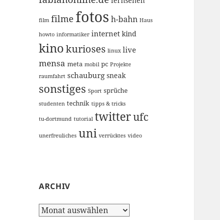
fernsehen
fotos
filme
h-bahn
film
Haus
internet
kind
howto
informatiker
kino
kurioses
live
linux
mensa
meta
pc
mobil
Projekte
schauburg
sneak
raumfahrt
sonstiges
sprüche
Sport
technik
studenten
tipps & tricks
twitter
ufc
tu-dortmund
tutorial
uni
unerfreuliches
verrücktes
video
ARCHIV
Archiv