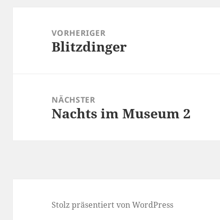
Beitragsnavigation
VORHERIGER
Blitzdinger
Vorheriger
Beitrag:
NÄCHSTER
Nachts im Museum 2
Nächster
Beitrag:
Stolz präsentiert von WordPress