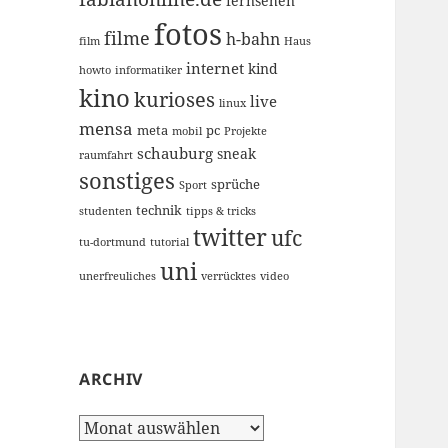
fernsehen
fotos
filme
h-bahn
film
Haus
internet
kind
howto
informatiker
kino
kurioses
live
linux
mensa
meta
pc
mobil
Projekte
schauburg
sneak
raumfahrt
sonstiges
sprüche
Sport
technik
studenten
tipps & tricks
twitter
ufc
tu-dortmund
tutorial
uni
unerfreuliches
verrücktes
video
ARCHIV
Archiv