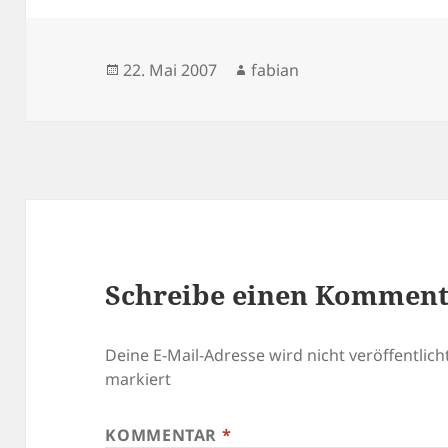
Veröffentlicht
Autor
22. Mai 2007
fabian
am
Schreibe einen Kommen
Deine E-Mail-Adresse wird nicht veröffentlicht
markiert
KOMMENTAR
*