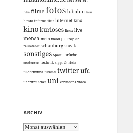
fernsehen
fotos
filme
h-bahn
film
Haus
internet
kind
howto
informatiker
kino
kurioses
live
linux
mensa
meta
pc
mobil
Projekte
schauburg
sneak
raumfahrt
sonstiges
sprüche
Sport
technik
studenten
tipps & tricks
twitter
ufc
tu-dortmund
tutorial
uni
unerfreuliches
verrücktes
video
ARCHIV
Archiv