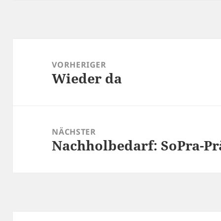
Beitragsnavigation
VORHERIGER
Wieder da
Vorheriger
Beitrag:
NÄCHSTER
Nachholbedarf: SoPra-Pr
Nächster
Beitrag: