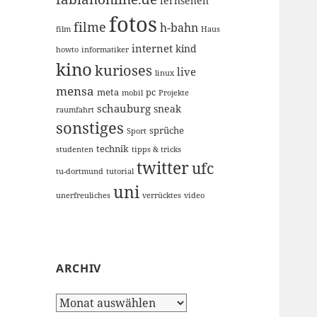
fernsehen
fotos
filme
h-bahn
film
Haus
internet
kind
howto
informatiker
kino
kurioses
live
linux
mensa
meta
pc
mobil
Projekte
schauburg
sneak
raumfahrt
sonstiges
sprüche
Sport
technik
studenten
tipps & tricks
twitter
ufc
tu-dortmund
tutorial
uni
unerfreuliches
verrücktes
video
ARCHIV
Archiv