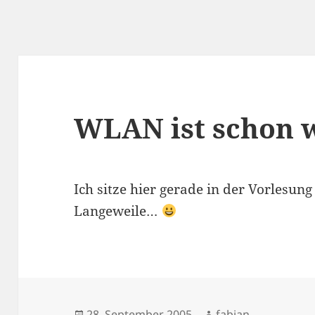
WLAN ist schon w
Ich sitze hier gerade in der Vorlesun
Langeweile…
Veröffentlicht
Autor
28. September 2005
fabian