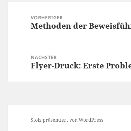
Beitragsnavigation
VORHERIGER
Methoden der Beweisfü
Vorheriger
Beitrag:
NÄCHSTER
Flyer-Druck: Erste Prob
Nächster
Beitrag:
Stolz präsentiert von WordPress