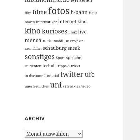
fernsehen
fotos
filme
h-bahn
film
Haus
internet
kind
howto
informatiker
kino
kurioses
live
linux
mensa
meta
pc
mobil
Projekte
schauburg
sneak
raumfahrt
sonstiges
sprüche
Sport
technik
studenten
tipps & tricks
twitter
ufc
tu-dortmund
tutorial
uni
unerfreuliches
verrücktes
video
ARCHIV
Archiv