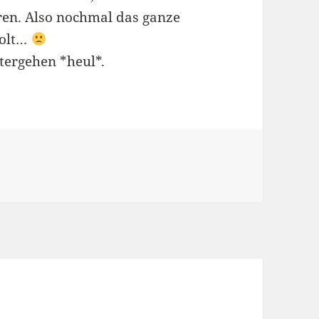
ren. Also nochmal das ganze
holt…
tergehen *heul*.