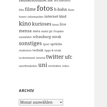
fernsehen
fotos
filme
h-bahn
film
Haus
internet
kind
howto
informatiker
kino
kurioses
live
linux
mensa
meta
pc
mobil
Projekte
schauburg
sneak
raumfahrt
sonstiges
sprüche
Sport
technik
studenten
tipps & tricks
twitter
ufc
tu-dortmund
tutorial
uni
unerfreuliches
verrücktes
video
ARCHIV
Archiv