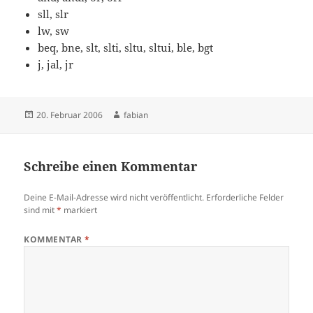
sll, slr
lw, sw
beq, bne, slt, slti, sltu, sltui, ble, bgt
j, jal, jr
Veröffentlicht
Autor
20. Februar 2006
fabian
am
Schreibe einen Kommentar
Deine E-Mail-Adresse wird nicht veröffentlicht.
Erforderliche Felder
sind mit
*
markiert
KOMMENTAR
*