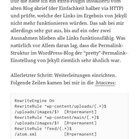
(für die hatte ich ein extra-Plugin installiert) vom
alten Blog abrief (der Einfachkeit halber via HTTP)
und prüfte, welche der Links im Ergebnis von Jekyll
nicht mehr funktionieren würden. Das sah bei mir
allerdings sehr gut aus, bis auf ein oder zwei
Ausnahmen blieben alle Links funktionsfähig. Was
natürlich vor Allem daran lag, dass die Permalink-
Struktur im WordPress-Blog der “pretty”-Permalink-
Einstellung von Jekyll ziemlich sehr ähnlich war.
Allerletzter Schritt: Weiterleitungen einrichten.
Folgende Zeilen kamen bei mir in die
.htaccess
:
RewriteEngine On 

RewriteRule ^wp-content/uploads/(.*)$  
/uploads/images/$1  [R=permanent] 
RewriteRule ^wp-content/main/(.*)$     
/uploads/images/$1  [R=permanent] 

RewriteRule ^feed/(.*)$                
/atom.xml           [R=permanent]