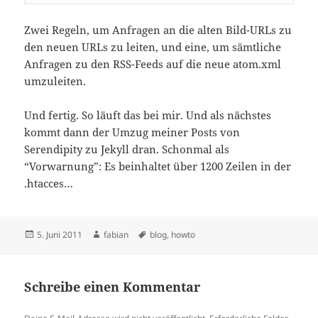
Zwei Regeln, um Anfragen an die alten Bild-URLs zu
den neuen URLs zu leiten, und eine, um sämtliche
Anfragen zu den RSS-Feeds auf die neue atom.xml
umzuleiten.
Und fertig. So läuft das bei mir. Und als nächstes
kommt dann der Umzug meiner Posts von
Serendipity zu Jekyll dran. Schonmal als
“Vorwarnung”: Es beinhaltet über 1200 Zeilen in der
.htacces…
Veröffentlicht
Autor
Schlagwörter
5. Juni 2011
fabian
blog
,
howto
am
Schreibe einen Kommentar