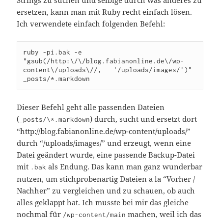
Strings zu suchen und selbige durch was anderes zu
ersetzen, kann man mit Ruby recht einfach lösen.
Ich verwendete einfach folgenden Befehl:
ruby 
-pi
.bak 
-e
"gsub(/http:
\/\/
blog.fabianonline.de
\/
wp-
content
\/
uploads
\/
/,   '/uploads/images/')"
_posts/
*
.markdown
Dieser Befehl geht alle passenden Dateien
(
) durch, sucht und ersetzt dort
_posts/\*.markdown
“http://blog.fabianonline.de/wp-content/uploads/”
durch “/uploads/images/” und erzeugt, wenn eine
Datei geändert wurde, eine passende Backup-Datei
mit
als Endung. Das kann man ganz wunderbar
.bak
nutzen, um stichprobenartig Dateien a la “Vorher /
Nachher” zu vergleichen und zu schauen, ob auch
alles geklappt hat. Ich musste bei mir das gleiche
nochmal für
machen, weil ich das
/wp-content/main