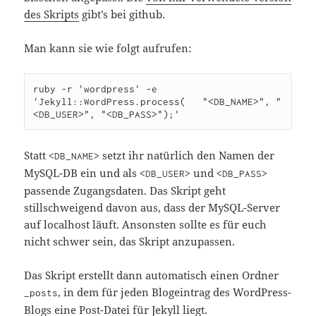
des Skripts
gibt’s bei github.
Man kann sie wie folgt aufrufen:
ruby 
-r
'wordpress'
-e
'Jekyll::WordPress.process(   "<DB_NAME>", "
<DB_USER>", "<DB_PASS>");'
Statt
setzt ihr natürlich den Namen der
<DB_NAME>
MySQL-DB ein und als
und
<DB_USER>
<DB_PASS>
passende Zugangsdaten. Das Skript geht
stillschweigend davon aus, dass der MySQL-Server
auf localhost läuft. Ansonsten sollte es für euch
nicht schwer sein, das Skript anzupassen.
Das Skript erstellt dann automatisch einen Ordner
, in dem für jeden Blogeintrag des WordPress-
_posts
Blogs eine Post-Datei für Jekyll liegt.