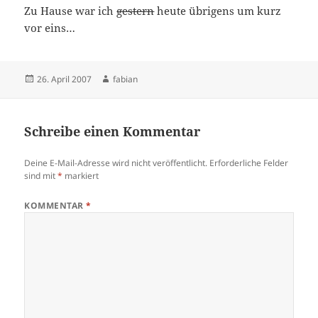
Zu Hause war ich
gestern
heute übrigens um kurz
vor eins…
Veröffentlicht
Autor
26. April 2007
fabian
am
Schreibe einen Kommentar
Deine E-Mail-Adresse wird nicht veröffentlicht.
Erforderliche Felder
sind mit
*
markiert
KOMMENTAR
*