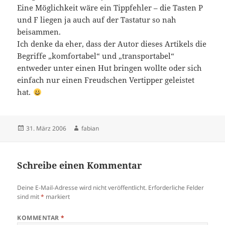
Eine Möglichkeit wäre ein Tippfehler – die Tasten P
und F liegen ja auch auf der Tastatur so nah
beisammen.
Ich denke da eher, dass der Autor dieses Artikels die
Begriffe „komfortabel“ und „transportabel“
entweder unter einen Hut bringen wollte oder sich
einfach nur einen Freudschen Vertipper geleistet
hat.
Veröffentlicht
Autor
31. März 2006
fabian
am
Schreibe einen Kommentar
Deine E-Mail-Adresse wird nicht veröffentlicht.
Erforderliche Felder
sind mit
*
markiert
KOMMENTAR
*