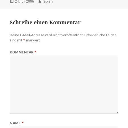
Veröffentlicht
Autor
24. Juli 2006
fabian
am
Schreibe einen Kommentar
Deine E-Mail-Adresse wird nicht veröffentlicht.
Erforderliche Felder
sind mit
*
markiert
KOMMENTAR
*
NAME
*