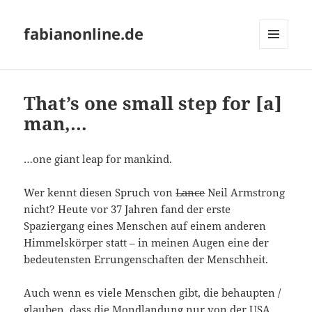
fabianonline.de
MENÜ
UND
WIDGETS
That’s one small step for [a]
man,…
…one giant leap for mankind.
Wer kennt diesen Spruch von
Lance
Neil Armstrong
nicht? Heute vor 37 Jahren fand der erste
Spaziergang eines Menschen auf einem anderen
Himmelskörper statt – in meinen Augen eine der
bedeutensten Errungenschaften der Menschheit.
Auch wenn es viele Menschen gibt, die behaupten /
glauben, dass die Mondlandung nur von der USA