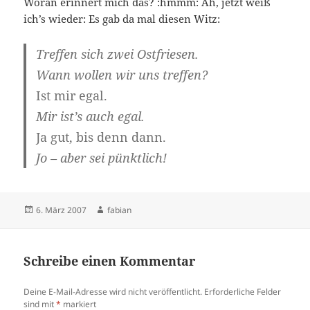
Woran erinnert mich das? :hmmm: Ah, jetzt weiß
ich’s wieder: Es gab da mal diesen Witz:
Treffen sich zwei Ostfriesen.
Wann wollen wir uns treffen?
Ist mir egal.
Mir ist’s auch egal.
Ja gut, bis denn dann.
Jo – aber sei pünktlich!
Veröffentlicht
Autor
6. März 2007
fabian
am
Schreibe einen Kommentar
Deine E-Mail-Adresse wird nicht veröffentlicht.
Erforderliche Felder
sind mit
*
markiert