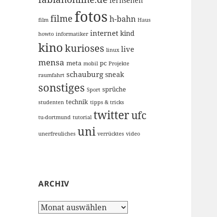
fernsehen
fotos
filme
h-bahn
film
Haus
internet
kind
howto
informatiker
kino
kurioses
live
linux
mensa
meta
pc
mobil
Projekte
schauburg
sneak
raumfahrt
sonstiges
sprüche
Sport
technik
studenten
tipps & tricks
twitter
ufc
tu-dortmund
tutorial
uni
unerfreuliches
verrücktes
video
ARCHIV
Archiv