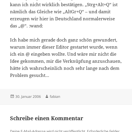
kann ich nicht wirklich bestätigen. „Strg+Alt+Q“ ist
nämlich das Gleiche wie „AltGr+Q“ – und damit
erzeugen wir hier in Deutschland normalerweise
das „@“. :wand:
Ich habe mich gerade doch ganz schön gewundert,
warum immer dieser Editor gestartet wurde, wenn
ich ein @ eingeben wollte. Und wäre mir nicht die
Idee gekommen, mir die Verknüpfung anzuschauen,
hätte ich wahrscheinlich noch sehr lange nach dem
Problem gesucht…
Veröffentlicht
Autor
30. Januar 2006
fabian
am
Schreibe einen Kommentar
Deine E-Mail-Adresse wird nicht veröffentlicht.
Erforderliche Felder