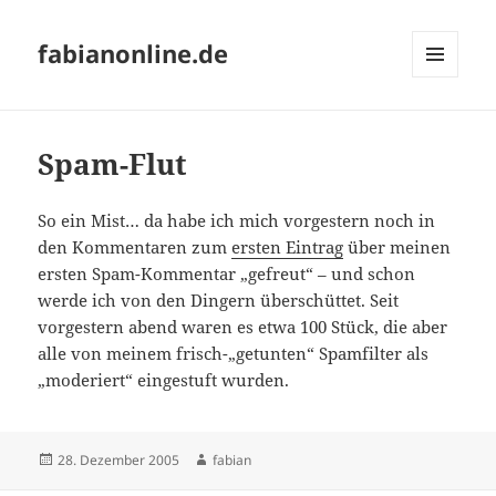
fabianonline.de
MENÜ
UND
WIDGETS
Spam-Flut
So ein Mist… da habe ich mich vorgestern noch in
den Kommentaren zum
ersten Eintrag
über meinen
ersten Spam-Kommentar „gefreut“ – und schon
werde ich von den Dingern überschüttet. Seit
vorgestern abend waren es etwa 100 Stück, die aber
alle von meinem frisch-„getunten“ Spamfilter als
„moderiert“ eingestuft wurden.
Veröffentlicht
Autor
28. Dezember 2005
fabian
am