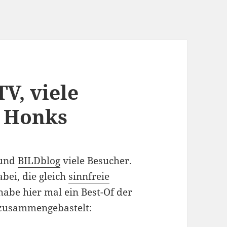
V, viele
e Honks
und
BILDblog
viele Besucher.
bei, die gleich
sinnfreie
habe hier mal ein Best-Of der
zusammengebastelt: