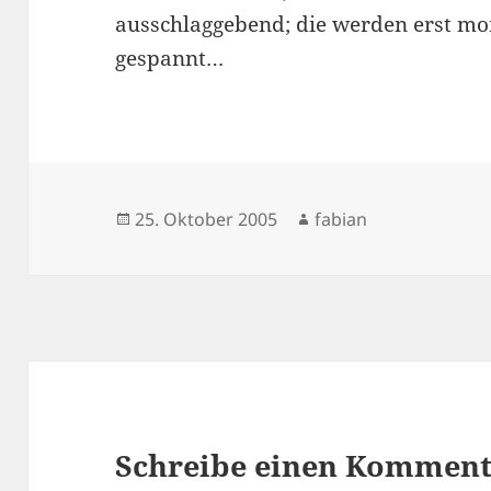
ausschlaggebend; die werden erst morg
gespannt…
Veröffentlicht
Autor
25. Oktober 2005
fabian
am
Schreibe einen Kommen