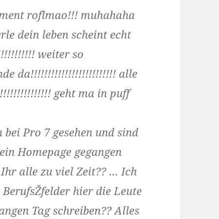
mment roflmao!!! muhahaha
rle dein leben scheint echt
!!!!!!!!!!! weiter so
a!!!!!!!!!!!!!!!!!!!!!!!!! alle
!!!!!!!!!!!!! geht ma in puff
n bei Pro 7 gesehen und sind
 dein Homepage gegangen
hr alle zu viel Zeit?? … Ich
BerufsŽfelder hier die Leute
 langen Tag schreiben?? Alles