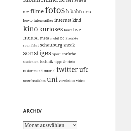
fernsehen
fotos
filme
h-bahn
film
Haus
internet
kind
howto
informatiker
kino
kurioses
live
linux
mensa
meta
pc
mobil
Projekte
schauburg
sneak
raumfahrt
sonstiges
sprüche
Sport
technik
studenten
tipps & tricks
twitter
ufc
tu-dortmund
tutorial
uni
unerfreuliches
verrücktes
video
ARCHIV
Archiv