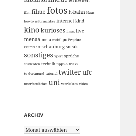
fernsehen
fotos
filme
h-bahn
film
Haus
internet
kind
howto
informatiker
kino
kurioses
live
linux
mensa
meta
pc
mobil
Projekte
schauburg
sneak
raumfahrt
sonstiges
sprüche
Sport
technik
studenten
tipps & tricks
twitter
ufc
tu-dortmund
tutorial
uni
unerfreuliches
verrücktes
video
ARCHIV
Archiv