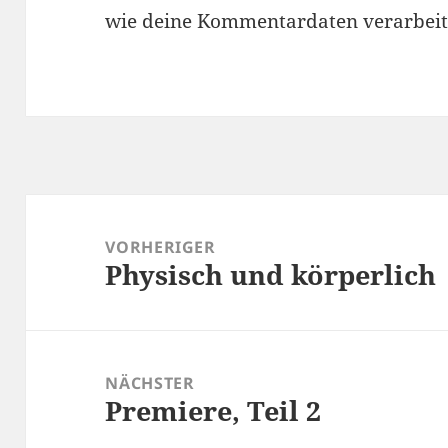
wie deine Kommentardaten verarbeit
Beitragsnavigation
VORHERIGER
Physisch und körperlich
Vorheriger
Beitrag:
NÄCHSTER
Premiere, Teil 2
Nächster
Beitrag: