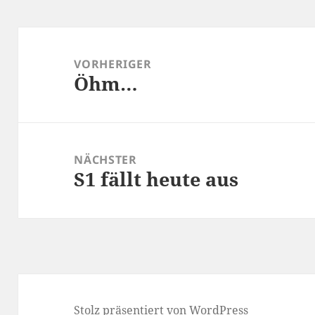
Beitragsnavigation
VORHERIGER
Öhm…
Vorheriger
Beitrag:
NÄCHSTER
S1 fällt heute aus
Nächster
Beitrag:
Stolz präsentiert von WordPress