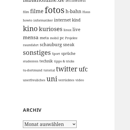
fernsehen
fotos
filme
h-bahn
film
Haus
internet
kind
howto
informatiker
kino
kurioses
live
linux
mensa
meta
pc
mobil
Projekte
schauburg
sneak
raumfahrt
sonstiges
sprüche
Sport
technik
studenten
tipps & tricks
twitter
ufc
tu-dortmund
tutorial
uni
unerfreuliches
verrücktes
video
ARCHIV
Archiv