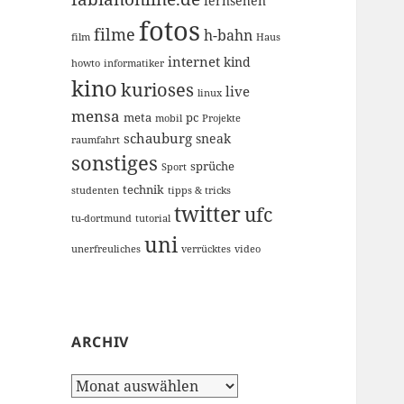
fernsehen
fotos
filme
h-bahn
film
Haus
internet
kind
howto
informatiker
kino
kurioses
live
linux
mensa
meta
pc
mobil
Projekte
schauburg
sneak
raumfahrt
sonstiges
sprüche
Sport
technik
studenten
tipps & tricks
twitter
ufc
tu-dortmund
tutorial
uni
unerfreuliches
verrücktes
video
ARCHIV
Archiv