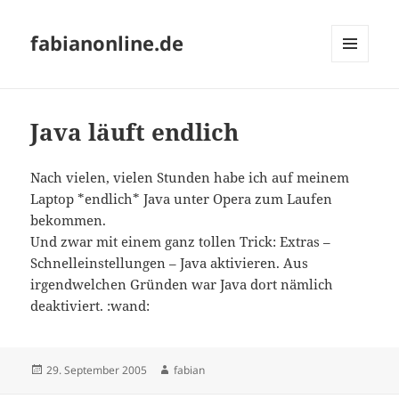
fabianonline.de
MENÜ
UND
WIDGETS
Java läuft endlich
Nach vielen, vielen Stunden habe ich auf meinem
Laptop *endlich* Java unter Opera zum Laufen
bekommen.
Und zwar mit einem ganz tollen Trick: Extras –
Schnelleinstellungen – Java aktivieren. Aus
irgendwelchen Gründen war Java dort nämlich
deaktiviert. :wand:
Veröffentlicht
Autor
29. September 2005
fabian
am