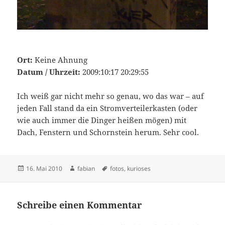
Ort:
Keine Ahnung
Datum / Uhrzeit:
2009:10:17 20:29:55
Ich weiß gar nicht mehr so genau, wo das war – auf
jeden Fall stand da ein Stromverteilerkasten (oder
wie auch immer die Dinger heißen mögen) mit
Dach, Fenstern und Schornstein herum. Sehr cool.
Veröffentlicht
Autor
Schlagwörter
16. Mai 2010
fabian
fotos
,
kurioses
am
Schreibe einen Kommentar