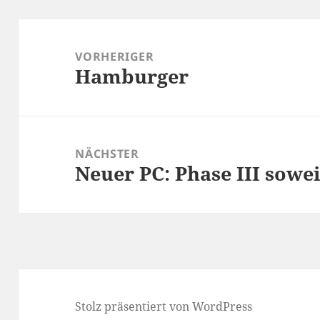
Beitragsnavigation
VORHERIGER
Hamburger
Vorheriger
Beitrag:
NÄCHSTER
Neuer PC: Phase III sowei
Nächster
Beitrag:
Stolz präsentiert von WordPress