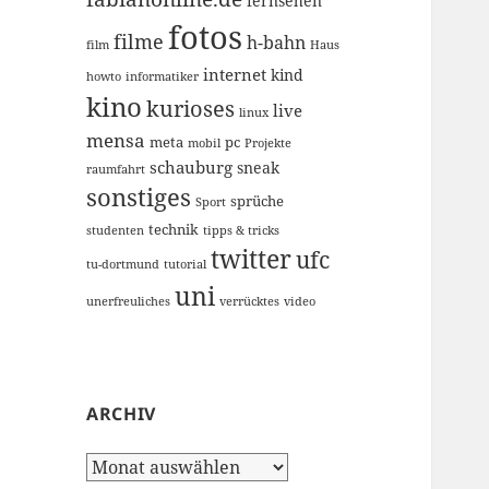
fernsehen
fotos
filme
h-bahn
film
Haus
internet
kind
howto
informatiker
kino
kurioses
live
linux
mensa
meta
pc
mobil
Projekte
schauburg
sneak
raumfahrt
sonstiges
sprüche
Sport
technik
studenten
tipps & tricks
twitter
ufc
tu-dortmund
tutorial
uni
unerfreuliches
verrücktes
video
ARCHIV
Archiv