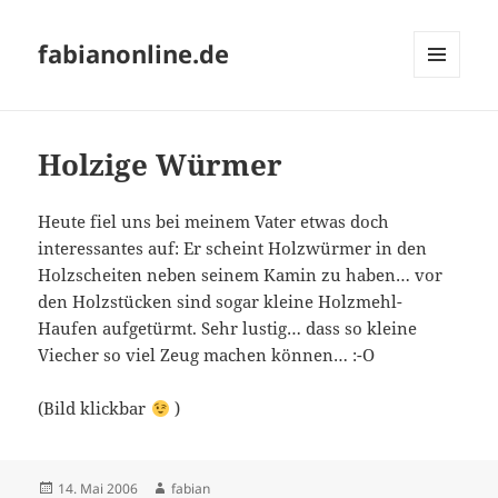
fabianonline.de
MENÜ
UND
WIDGETS
Holzige Würmer
Heute fiel uns bei meinem Vater etwas doch
interessantes auf: Er scheint Holzwürmer in den
Holzscheiten neben seinem Kamin zu haben… vor
den Holzstücken sind sogar kleine Holzmehl-
Haufen aufgetürmt. Sehr lustig… dass so kleine
Viecher so viel Zeug machen können… :-O
(Bild klickbar
)
Veröffentlicht
Autor
14. Mai 2006
fabian