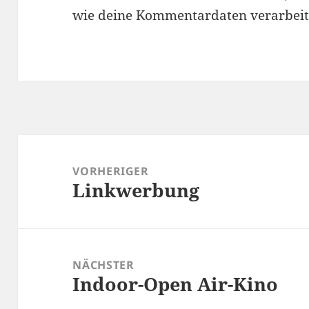
wie deine Kommentardaten verarbeit
Beitragsnavigation
VORHERIGER
Linkwerbung
Vorheriger
Beitrag:
NÄCHSTER
Indoor-Open Air-Kino
Nächster
Beitrag: