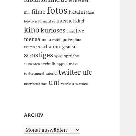
fernsehen
fotos
filme
h-bahn
film
Haus
internet
kind
howto
informatiker
kino
kurioses
live
linux
mensa
meta
pc
mobil
Projekte
schauburg
sneak
raumfahrt
sonstiges
sprüche
Sport
technik
studenten
tipps & tricks
twitter
ufc
tu-dortmund
tutorial
uni
unerfreuliches
verrücktes
video
ARCHIV
Archiv