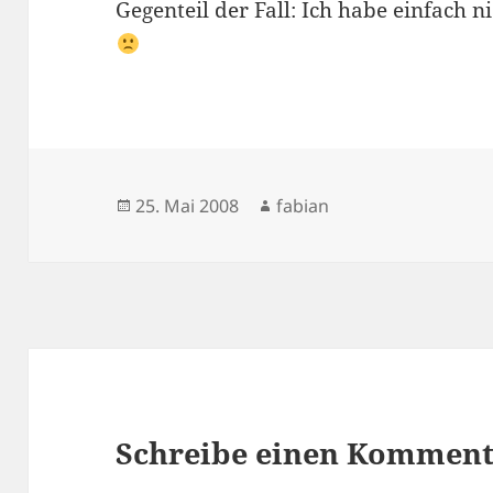
Gegenteil der Fall: Ich habe einfach n
Veröffentlicht
Autor
25. Mai 2008
fabian
am
Schreibe einen Kommen