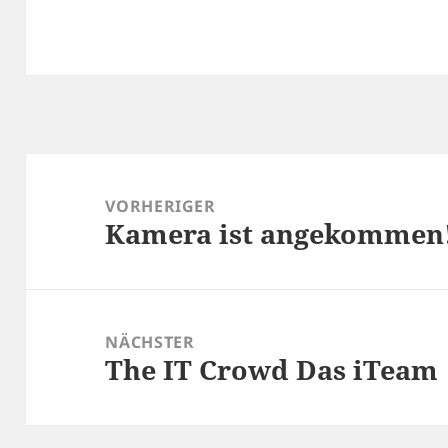
Beitragsnavigation
VORHERIGER
Kamera ist angekommen
Vorheriger
Beitrag:
NÄCHSTER
The IT Crowd Das iTeam
Nächster
Beitrag: