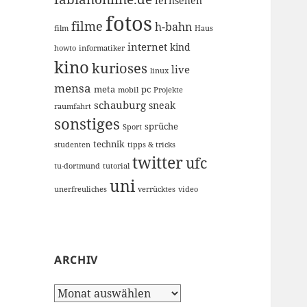
fernsehen
fotos
filme
h-bahn
film
Haus
internet
kind
howto
informatiker
kino
kurioses
live
linux
mensa
meta
pc
mobil
Projekte
schauburg
sneak
raumfahrt
sonstiges
sprüche
Sport
technik
studenten
tipps & tricks
twitter
ufc
tu-dortmund
tutorial
uni
unerfreuliches
verrücktes
video
ARCHIV
Archiv