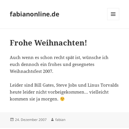
fabianonline.de
MENÜ
UND
WIDGETS
Frohe Weihnachten!
Auch wenn es schon recht spät ist, wünsche ich
euch dennoch ein frohes und gesegnetes
Weihnachtsfest 2007.
Leider sind Bill Gates, Steve Jobs und Linus Torvalds
heute leider nicht vorbeigekommen… vielleicht
kommen sie ja morgen.
Veröffentlicht
Autor
24. Dezember 2007
fabian
am