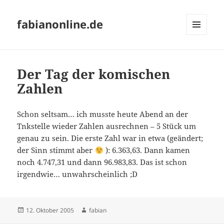
fabianonline.de
MENÜ
UND
WIDGETS
Der Tag der komischen
Zahlen
Schon seltsam… ich musste heute Abend an der
Tnkstelle wieder Zahlen ausrechnen – 5 Stück um
genau zu sein. Die erste Zahl war in etwa (geändert;
der Sinn stimmt aber
): 6.363,63. Dann kamen
noch 4.747,31 und dann 96.983,83. Das ist schon
irgendwie… unwahrscheinlich ;D
Veröffentlicht
Autor
12. Oktober 2005
fabian
am