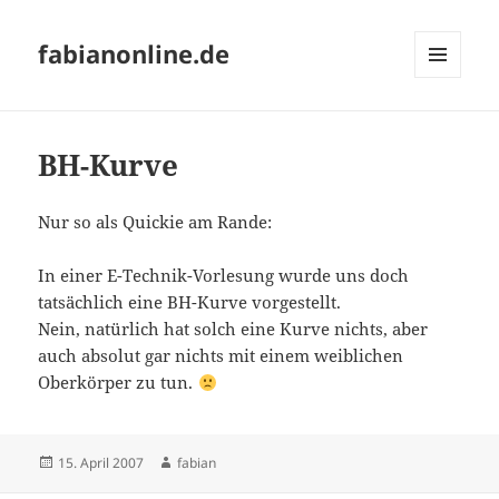
fabianonline.de
MENÜ
UND
WIDGETS
BH-Kurve
Nur so als Quickie am Rande:
In einer E-Technik-Vorlesung wurde uns doch
tatsächlich eine BH-Kurve vorgestellt.
Nein, natürlich hat solch eine Kurve nichts, aber
auch absolut gar nichts mit einem weiblichen
Oberkörper zu tun.
Veröffentlicht
Autor
15. April 2007
fabian
am