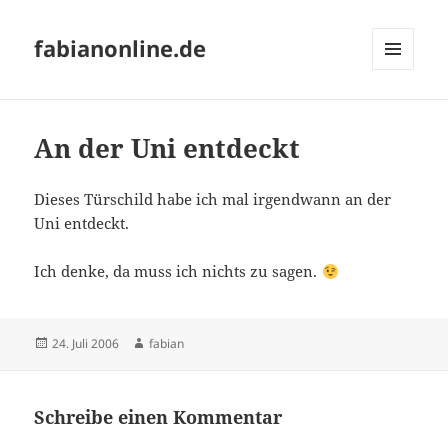
fabianonline.de
MENÜ
UND
WIDGETS
An der Uni entdeckt
Dieses Türschild habe ich mal irgendwann an der
Uni entdeckt.
Ich denke, da muss ich nichts zu sagen.
Veröffentlicht
Autor
24. Juli 2006
fabian
am
Schreibe einen Kommentar